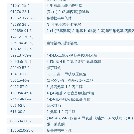
41051-15-4
4-甲氧基乙酰乙酸甲酯
91374-23-1
(R)-(+)-9-(2-羟丙基)腺嘌呤
1335210-23-5
多替拉韦中间体
42288-26-6
N-(4-氰基苯基)甘氨酸
429659-01-8
3-(4-(甲基氨基)-3-硝基-N-(吡啶-2-基)苯甲酰氨基)丙
147127-20-6;
206184-49-8;
泰诺福韦; 替诺福韦;
107021-12-5
329187-59-9
4-[(4,6-二氯-2-嘧啶基)氨基]苯腈
269055-75-6
4-[(5-溴-4,6-二氯-2-嘧啶)氨基]苯腈
32149-57-8
叔丁醇镁
1041-01-6
3,5-二碘-L-甲状腺原氨酸
30315-46-9
(S)-(-)-3-叔丁胺基-1,2-丙二醇
6452-57-9
3-异丙氨基-1,2-丙二醇
189956-45-4
4-[(4-羟基-2-嘧啶基)氨基]苯腈
244768-32-9
4-[(4-氯-2-嘧啶基)氨基]苯腈
556-52-5
缩水甘油
616-30-8
3-氨基-1,2-丙二醇
(3aS,4S,6aR)-四氢-4-甲氧基-呋喃并(3,4-b)呋喃-2(3H)-
866594-60-7
酮；莱克酮
1335210-23-5
度鲁特韦中间体