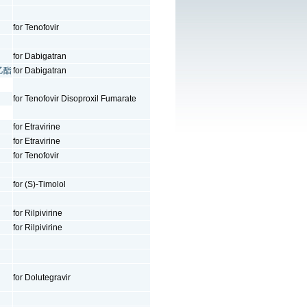
for Tenofovir
for Dabigatran
酸乙酯
for Dabigatran
for Tenofovir Disoproxil Fumarate
for Etravirine
for Etravirine
for Tenofovir
for (S)-Timolol
for Rilpivirine
for Rilpivirine
for Dolutegravir