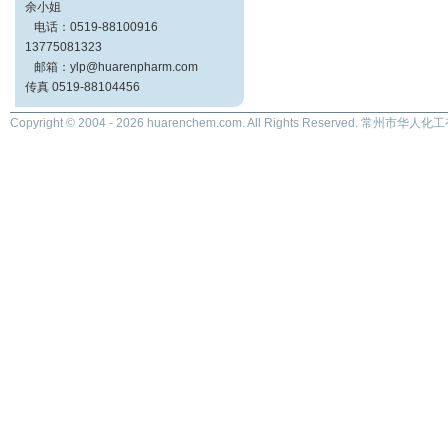
余小姐
电话：0519-88100916
13775081323
邮箱：ylp@huarenpharm.com
传真 0519-88104456
Copyright © 2004 - 2026 huarenchem.com. All Rights Reserved. 常州