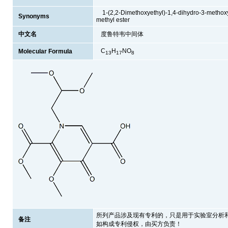
1-(2,2-Dimethoxyethyl)-1,4-dihydro-3-methoxy-
Synonyms
methyl ester
中文名
度鲁特韦中间体
C
H
NO
Molecular Formula
1
3
1
7
8
所列产品涉及现有专利的，只是用于实验室分析
备注
如构成专利侵权，由买方负责！