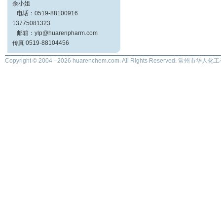
余小姐
电话：0519-88100916
13775081323
邮箱：ylp@huarenpharm.com
传真 0519-88104456
Copyright © 2004 - 2026 huarenchem.com. All Rights Reserved. 常州