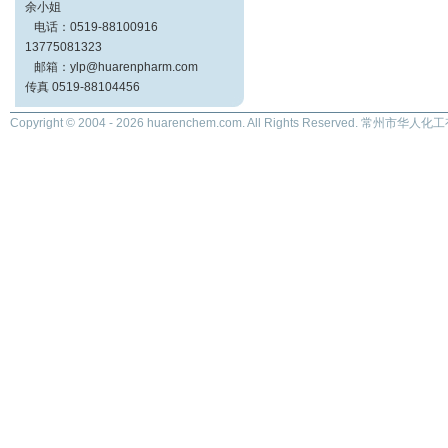
余小姐
电话：0519-88100916
13775081323
邮箱：ylp@huarenpharm.com
传真 0519-88104456
Copyright © 2004 - 2026 huarenchem.com. All Rights Reserved. 常州